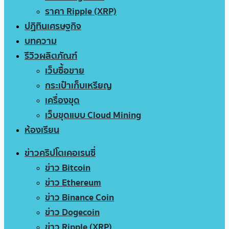
ราคา Ripple (XRP)
ปฏิทินเศรษฐกิจ
บทความ
รีวิวผลิตภัณฑ์
เว็บซื้อขาย
กระเป๋าเก็บเหรียญ
เครื่องขุด
เว็บขุดแบบ Cloud Mining
ห้องเรียน
ข่าวคริปโตเคอเรนซี่
ข่าว Bitcoin
ข่าว Ethereum
ข่าว Binance Coin
ข่าว Dogecoin
ข่าว Ripple (XRP)