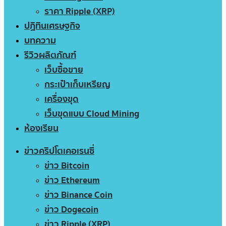
ราคา Ripple (XRP)
ปฏิทินเศรษฐกิจ
บทความ
รีวิวผลิตภัณฑ์
เว็บซื้อขาย
กระเป๋าเก็บเหรียญ
เครื่องขุด
เว็บขุดแบบ Cloud Mining
ห้องเรียน
ข่าวคริปโตเคอเรนซี่
ข่าว Bitcoin
ข่าว Ethereum
ข่าว Binance Coin
ข่าว Dogecoin
ข่าว Ripple (XRP)