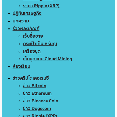
ราคา Ripple (XRP)
ปฏิทินเศรษฐกิจ
บทความ
รีวิวผลิตภัณฑ์
เว็บซื้อขาย
กระเป๋าเก็บเหรียญ
เครื่องขุด
เว็บขุดแบบ Cloud Mining
ห้องเรียน
ข่าวคริปโตเคอเรนซี่
ข่าว Bitcoin
ข่าว Ethereum
ข่าว Binance Coin
ข่าว Dogecoin
ข่าว Ripple (XRP)