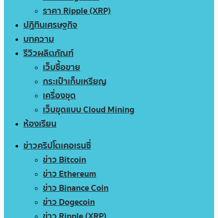
ราคา Ripple (XRP)
ปฏิทินเศรษฐกิจ
บทความ
รีวิวผลิตภัณฑ์
เว็บซื้อขาย
กระเป๋าเก็บเหรียญ
เครื่องขุด
เว็บขุดแบบ Cloud Mining
ห้องเรียน
ข่าวคริปโตเคอเรนซี่
ข่าว Bitcoin
ข่าว Ethereum
ข่าว Binance Coin
ข่าว Dogecoin
ข่าว Ripple (XRP)