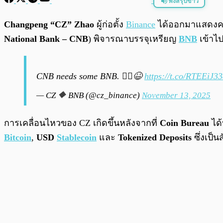
ฟังสรุปข่าว
พร้อมเล่น
Changpeng “CZ” Zhao
ผู้ก่อตั้ง
Binance
ได้ออกมาแสดงควา
National Bank – CNB
) พิจารณาบรรจุเหรียญ
BNB
เข้าไป
CNB needs some BNB. 🤷‍♂️😆
https://t.co/RTEEiJ3
— CZ 🔶 BNB (@cz_binance)
November 13, 2025
การเคลื่อนไหวของ CZ เกิดขึ้นหลังจากที่
Coin Bureau
ได้
Bitcoin
,
USD
Stablecoin
และ
Tokenized Deposits
ซึ่งเป็