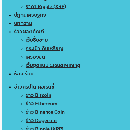
ราคา Ripple (XRP)
ปฏิทินเศรษฐกิจ
บทความ
รีวิวผลิตภัณฑ์
เว็บซื้อขาย
กระเป๋าเก็บเหรียญ
เครื่องขุด
เว็บขุดแบบ Cloud Mining
ห้องเรียน
ข่าวคริปโตเคอเรนซี่
ข่าว Bitcoin
ข่าว Ethereum
ข่าว Binance Coin
ข่าว Dogecoin
ข่าว Ripple (XRP)