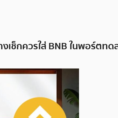
ลางเช็กควรใส่ BNB ในพอร์ตทด