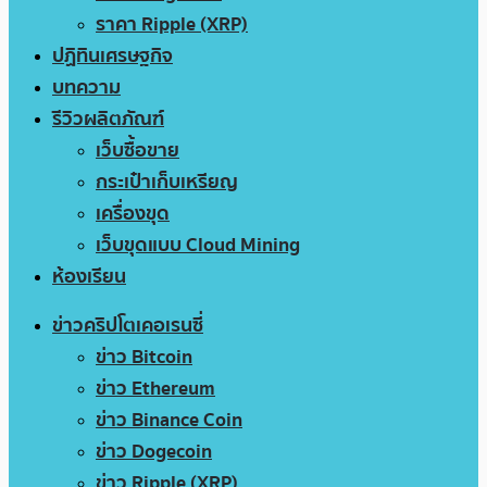
ราคา Ripple (XRP)
ปฏิทินเศรษฐกิจ
บทความ
รีวิวผลิตภัณฑ์
เว็บซื้อขาย
กระเป๋าเก็บเหรียญ
เครื่องขุด
เว็บขุดแบบ Cloud Mining
ห้องเรียน
ข่าวคริปโตเคอเรนซี่
ข่าว Bitcoin
ข่าว Ethereum
ข่าว Binance Coin
ข่าว Dogecoin
ข่าว Ripple (XRP)