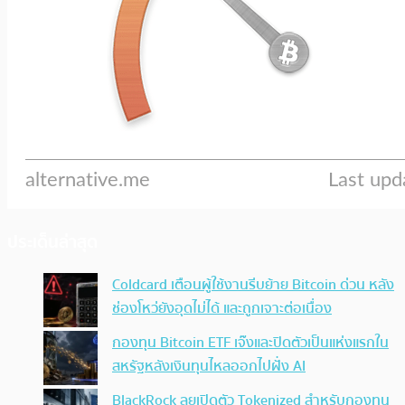
ประเด็นล่าสุด
Coldcard เตือนผู้ใช้งานรีบย้าย Bitcoin ด่วน หลัง
ช่องโหว่ยังอุดไม่ได้ และถูกเจาะต่อเนื่อง
กองทุน Bitcoin ETF เจ๊งและปิดตัวเป็นแห่งแรกใน
สหรัฐหลังเงินทุนไหลออกไปฝั่ง AI
BlackRock ลุยเปิดตัว Tokenized สำหรับกองทุน