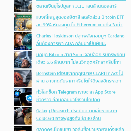
ตลาดเงินยุโรปมูลค่า 3.11 แสนล้านดอลลาร์
แบงก์ใหญ่สุดของอิตาลี ลดสัดส่วน Bitcoin ETF
ลง 99% หันลงทุน ใน Ethereum แทนถึง 3 เท่า
Charles Hoskinson ปลุกพลังคอมมูฯ Cardano
ลั่นต้องการพา ADA กลับมาเป็นผู้ชนะ
นักขุด Bitcoin สาย Solo เจอบล็อก รับทรัพย์คน
เดียว 6.6 ล้านบาท ไม่สนวิกฤตศรัทธาคริปโทฯ
Bernstein เตือนหากกฎหมาย CLARITY Act ไม่
ผ่าน อาจกดดันราคาคริปโตให้ดิ่งลงอีกระลอก
ทั่วโลกช็อก Telegram หายจาก App Store
ชั่วคราว ก่อนกลับมาใช้งานได้ปกติ
Galaxy Research ประเมินความเสียหายจาก
Coldcard อาจพุ่งสูงถึง $130 ล้าน
ตลาดคริปโตซบเซา วอลุ่มซื้อขายรายวันดิ่งเหลือ