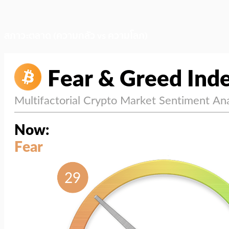
สภาวะตลาด (ความกลัว vs ความโลภ)