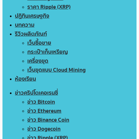
ราคา Ripple (XRP)
ปฏิทินเศรษฐกิจ
บทความ
รีวิวผลิตภัณฑ์
เว็บซื้อขาย
กระเป๋าเก็บเหรียญ
เครื่องขุด
เว็บขุดแบบ Cloud Mining
ห้องเรียน
ข่าวคริปโตเคอเรนซี่
ข่าว Bitcoin
ข่าว Ethereum
ข่าว Binance Coin
ข่าว Dogecoin
ข่าว Ripple (XRP)