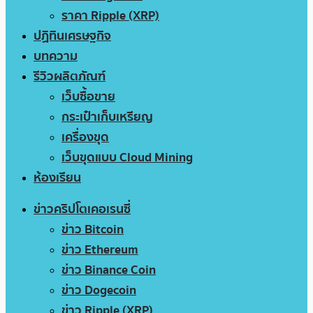
ราคา Ripple (XRP)
ปฏิทินเศรษฐกิจ
บทความ
รีวิวผลิตภัณฑ์
เว็บซื้อขาย
กระเป๋าเก็บเหรียญ
เครื่องขุด
เว็บขุดแบบ Cloud Mining
ห้องเรียน
ข่าวคริปโตเคอเรนซี่
ข่าว Bitcoin
ข่าว Ethereum
ข่าว Binance Coin
ข่าว Dogecoin
ข่าว Ripple (XRP)