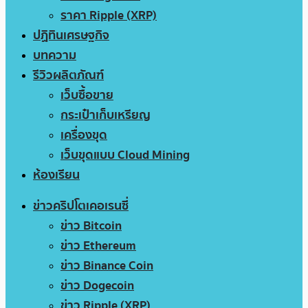
ราคา Ripple (XRP)
ปฏิทินเศรษฐกิจ
บทความ
รีวิวผลิตภัณฑ์
เว็บซื้อขาย
กระเป๋าเก็บเหรียญ
เครื่องขุด
เว็บขุดแบบ Cloud Mining
ห้องเรียน
ข่าวคริปโตเคอเรนซี่
ข่าว Bitcoin
ข่าว Ethereum
ข่าว Binance Coin
ข่าว Dogecoin
ข่าว Ripple (XRP)