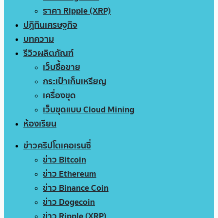
ราคา Ripple (XRP)
ปฏิทินเศรษฐกิจ
บทความ
รีวิวผลิตภัณฑ์
เว็บซื้อขาย
กระเป๋าเก็บเหรียญ
เครื่องขุด
เว็บขุดแบบ Cloud Mining
ห้องเรียน
ข่าวคริปโตเคอเรนซี่
ข่าว Bitcoin
ข่าว Ethereum
ข่าว Binance Coin
ข่าว Dogecoin
ข่าว Ripple (XRP)