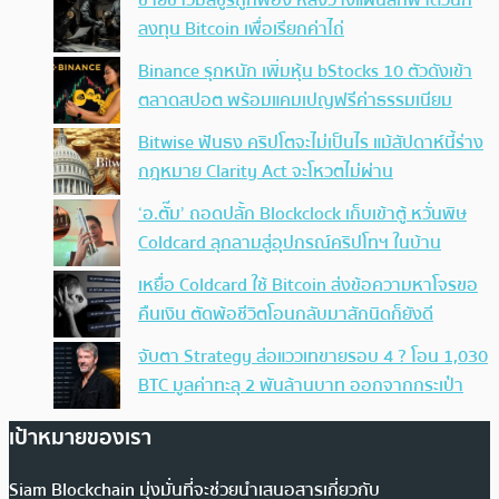
ชายชาวมิสซูรีถูกฟ้อง หลังวางแผนลักพาตัวนัก
ลงทุน Bitcoin เพื่อเรียกค่าไถ่
Binance รุกหนัก เพิ่มหุ้น bStocks 10 ตัวดังเข้า
ตลาดสปอต พร้อมแคมเปญฟรีค่าธรรมเนียม
Bitwise ฟันธง คริปโตจะไม่เป็นไร แม้สัปดาห์นี้ร่าง
กฎหมาย Clarity Act จะโหวตไม่ผ่าน
‘อ.ตั๊ม’ ถอดปลั้ก Blockclock เก็บเข้าตู้ หวั่นพิษ
Coldcard ลุกลามสู่อุปกรณ์คริปโทฯ ในบ้าน
เหยื่อ Coldcard ใช้ Bitcoin ส่งข้อความหาโจรขอ
คืนเงิน ตัดพ้อชีวิตโอนกลับมาสักนิดก็ยังดี
จับตา Strategy ส่อแววเทขายรอบ 4 ? โอน 1,030
BTC มูลค่าทะลุ 2 พันล้านบาท ออกจากกระเป๋า
เป้าหมายของเรา
Siam Blockchain มุ่งมั่นที่จะช่วยนำเสนอสารเกี่ยวกับ