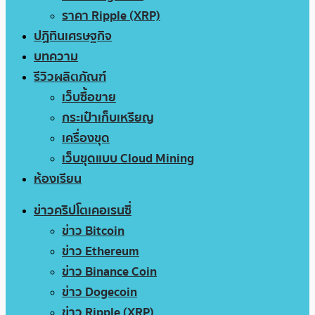
ราคา Ripple (XRP)
ปฏิทินเศรษฐกิจ
บทความ
รีวิวผลิตภัณฑ์
เว็บซื้อขาย
กระเป๋าเก็บเหรียญ
เครื่องขุด
เว็บขุดแบบ Cloud Mining
ห้องเรียน
ข่าวคริปโตเคอเรนซี่
ข่าว Bitcoin
ข่าว Ethereum
ข่าว Binance Coin
ข่าว Dogecoin
ข่าว Ripple (XRP)