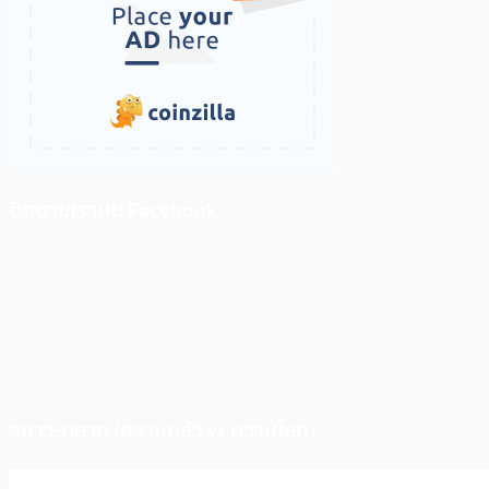
ติดตามเราบน Facebook
สภาวะตลาด (ความกลัว vs ความโลภ)