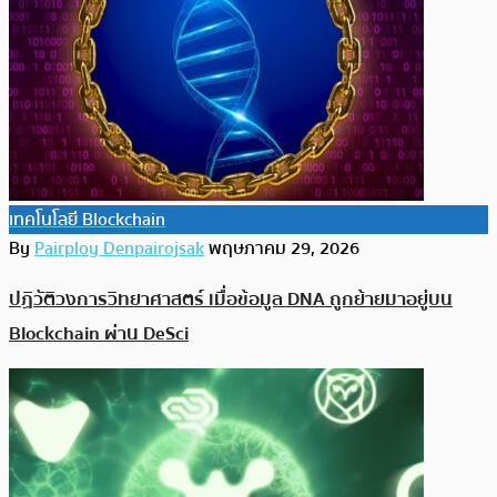
เทคโนโลยี Blockchain
By
Pairploy Denpairojsak
พฤษภาคม 29, 2026
ปฏิวัติวงการวิทยาศาสตร์ เมื่อข้อมูล DNA ถูกย้ายมาอยู่บน
Blockchain ผ่าน DeSci