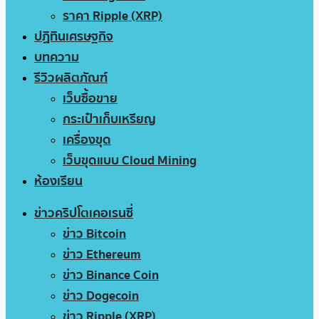
ราคา Ripple (XRP)
ปฏิทินเศรษฐกิจ
บทความ
รีวิวผลิตภัณฑ์
เว็บซื้อขาย
กระเป๋าเก็บเหรียญ
เครื่องขุด
เว็บขุดแบบ Cloud Mining
ห้องเรียน
ข่าวคริปโตเคอเรนซี่
ข่าว Bitcoin
ข่าว Ethereum
ข่าว Binance Coin
ข่าว Dogecoin
ข่าว Ripple (XRP)