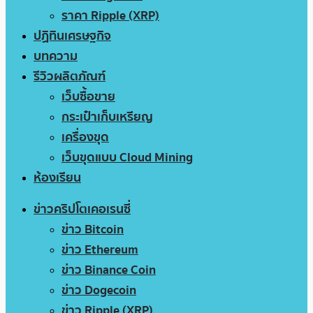
ราคา Ripple (XRP)
ปฏิทินเศรษฐกิจ
บทความ
รีวิวผลิตภัณฑ์
เว็บซื้อขาย
กระเป๋าเก็บเหรียญ
เครื่องขุด
เว็บขุดแบบ Cloud Mining
ห้องเรียน
ข่าวคริปโตเคอเรนซี่
ข่าว Bitcoin
ข่าว Ethereum
ข่าว Binance Coin
ข่าว Dogecoin
ข่าว Ripple (XRP)