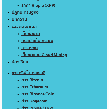
ราคา Ripple (XRP)
ปฏิทินเศรษฐกิจ
บทความ
รีวิวผลิตภัณฑ์
เว็บซื้อขาย
กระเป๋าเก็บเหรียญ
เครื่องขุด
เว็บขุดแบบ Cloud Mining
ห้องเรียน
ข่าวคริปโตเคอเรนซี่
ข่าว Bitcoin
ข่าว Ethereum
ข่าว Binance Coin
ข่าว Dogecoin
ข่าว Ripple (XRP)