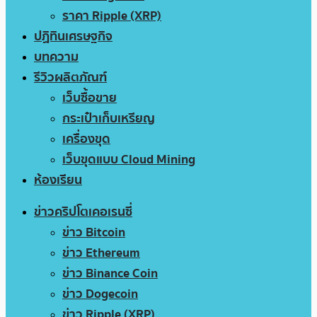
ราคา Ripple (XRP)
ปฏิทินเศรษฐกิจ
บทความ
รีวิวผลิตภัณฑ์
เว็บซื้อขาย
กระเป๋าเก็บเหรียญ
เครื่องขุด
เว็บขุดแบบ Cloud Mining
ห้องเรียน
ข่าวคริปโตเคอเรนซี่
ข่าว Bitcoin
ข่าว Ethereum
ข่าว Binance Coin
ข่าว Dogecoin
ข่าว Ripple (XRP)