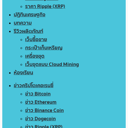
ราคา Ripple (XRP)
ปฏิทินเศรษฐกิจ
บทความ
รีวิวผลิตภัณฑ์
เว็บซื้อขาย
กระเป๋าเก็บเหรียญ
เครื่องขุด
เว็บขุดแบบ Cloud Mining
ห้องเรียน
ข่าวคริปโตเคอเรนซี่
ข่าว Bitcoin
ข่าว Ethereum
ข่าว Binance Coin
ข่าว Dogecoin
ข่าว Ripple (XRP)