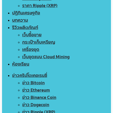
ราคา Ripple (XRP)
ปฏิทินเศรษฐกิจ
บทความ
รีวิวผลิตภัณฑ์
เว็บซื้อขาย
กระเป๋าเก็บเหรียญ
เครื่องขุด
เว็บขุดแบบ Cloud Mining
ห้องเรียน
ข่าวคริปโตเคอเรนซี่
ข่าว Bitcoin
ข่าว Ethereum
ข่าว Binance Coin
ข่าว Dogecoin
ข่าว Ripple (XRP)