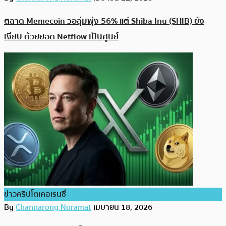
ตลาด Memecoin วอลุ่มพุ่ง 56% แต่ Shiba Inu (SHIB) ยัง
เงียบ ด้วยยอด Netflow เป็นศูนย์
ข่าวคริปโตเคอเรนซี่
By
Channarong Noramat
เมษายน 18, 2026