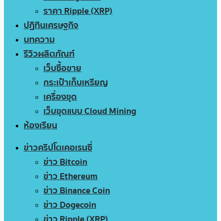
ราคา Ripple (XRP)
ปฏิทินเศรษฐกิจ
บทความ
รีวิวผลิตภัณฑ์
เว็บซื้อขาย
กระเป๋าเก็บเหรียญ
เครื่องขุด
เว็บขุดแบบ Cloud Mining
ห้องเรียน
ข่าวคริปโตเคอเรนซี่
ข่าว Bitcoin
ข่าว Ethereum
ข่าว Binance Coin
ข่าว Dogecoin
ข่าว Ripple (XRP)