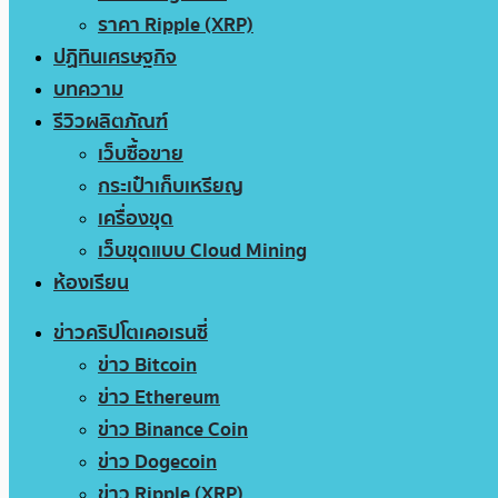
ราคา Ripple (XRP)
ปฏิทินเศรษฐกิจ
บทความ
รีวิวผลิตภัณฑ์
เว็บซื้อขาย
กระเป๋าเก็บเหรียญ
เครื่องขุด
เว็บขุดแบบ Cloud Mining
ห้องเรียน
ข่าวคริปโตเคอเรนซี่
ข่าว Bitcoin
ข่าว Ethereum
ข่าว Binance Coin
ข่าว Dogecoin
ข่าว Ripple (XRP)