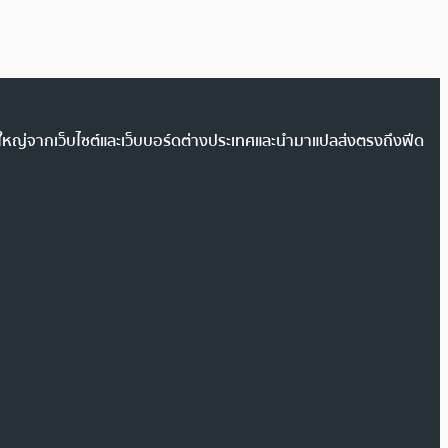
วนใหญ่จากเว็บไซต์และเว็บบอร์ดต่างประเทศและนำมาแปลส่งตรงถึงฟีด