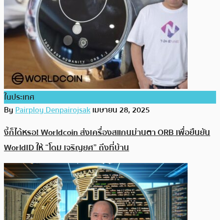
ในประเทศ
By
Pairploy Denpairojsak
เมษายน 28, 2025
งี้ก็ได้หรอ! Worldcoin ส่งเครื่องสแกนม่านตา ORB เพื่อยืนยัน
WorldID ให้ “โดม เจริญยศ” ถึงที่บ้าน