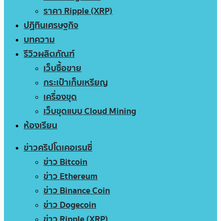
ราคา Ripple (XRP)
ปฏิทินเศรษฐกิจ
บทความ
รีวิวผลิตภัณฑ์
เว็บซื้อขาย
กระเป๋าเก็บเหรียญ
เครื่องขุด
เว็บขุดแบบ Cloud Mining
ห้องเรียน
ข่าวคริปโตเคอเรนซี่
ข่าว Bitcoin
ข่าว Ethereum
ข่าว Binance Coin
ข่าว Dogecoin
ข่าว Ripple (XRP)