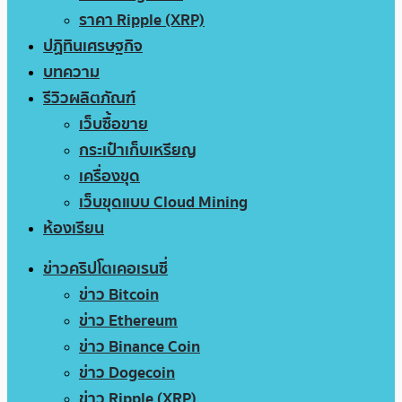
ราคา Ripple (XRP)
ปฏิทินเศรษฐกิจ
บทความ
รีวิวผลิตภัณฑ์
เว็บซื้อขาย
กระเป๋าเก็บเหรียญ
เครื่องขุด
เว็บขุดแบบ Cloud Mining
ห้องเรียน
ข่าวคริปโตเคอเรนซี่
ข่าว Bitcoin
ข่าว Ethereum
ข่าว Binance Coin
ข่าว Dogecoin
ข่าว Ripple (XRP)