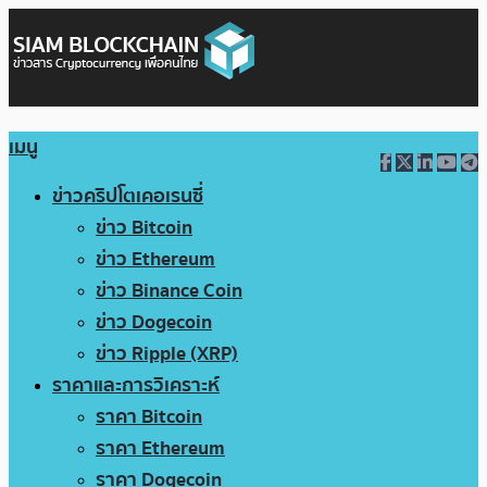
เมนู
ข่าวคริปโตเคอเรนซี่
ข่าว Bitcoin
ข่าว Ethereum
ข่าว Binance Coin
ข่าว Dogecoin
ข่าว Ripple (XRP)
ราคาและการวิเคราะห์
ราคา Bitcoin
ราคา Ethereum
ราคา Dogecoin