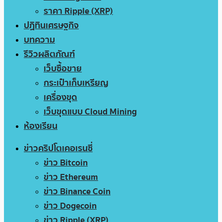
ราคา Ripple (XRP)
ปฏิทินเศรษฐกิจ
บทความ
รีวิวผลิตภัณฑ์
เว็บซื้อขาย
กระเป๋าเก็บเหรียญ
เครื่องขุด
เว็บขุดแบบ Cloud Mining
ห้องเรียน
ข่าวคริปโตเคอเรนซี่
ข่าว Bitcoin
ข่าว Ethereum
ข่าว Binance Coin
ข่าว Dogecoin
ข่าว Ripple (XRP)