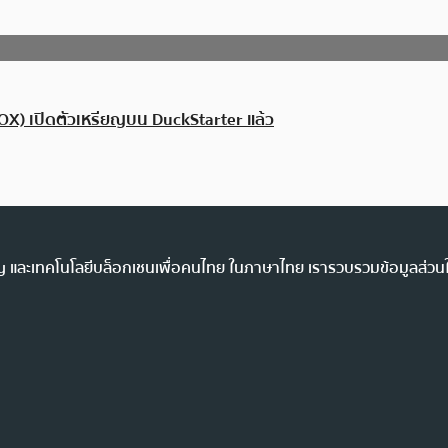
X) เปิดตัวเหรียญบน DuckStarter แล้ว
ency และเทคโนโลยีบล็อกเชนเพื่อคนไทย ในภาษาไทย เรารวบรวมข้อมูลส่