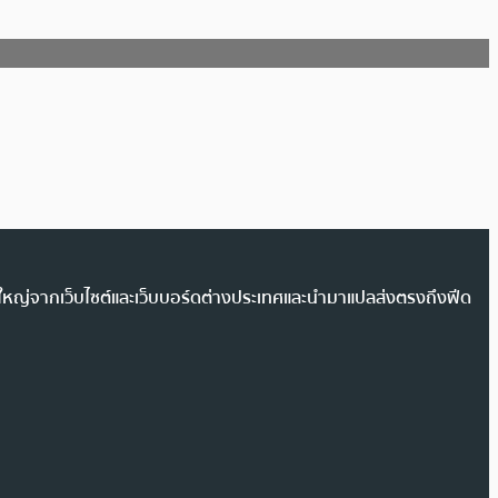
วนใหญ่จากเว็บไซต์และเว็บบอร์ดต่างประเทศและนำมาแปลส่งตรงถึงฟีด