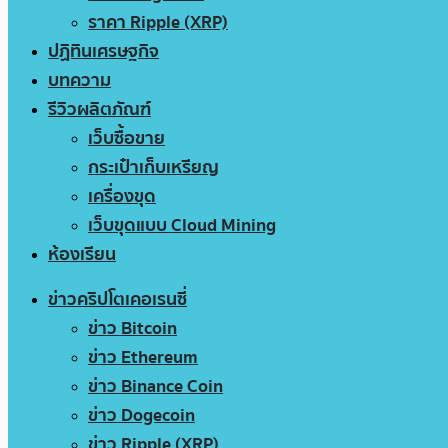
ราคา Ripple (XRP)
ปฏิทินเศรษฐกิจ
บทความ
รีวิวผลิตภัณฑ์
เว็บซื้อขาย
กระเป๋าเก็บเหรียญ
เครื่องขุด
เว็บขุดแบบ Cloud Mining
ห้องเรียน
ข่าวคริปโตเคอเรนซี่
ข่าว Bitcoin
ข่าว Ethereum
ข่าว Binance Coin
ข่าว Dogecoin
ข่าว Ripple (XRP)