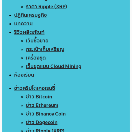
ราคา Ripple (XRP)
ปฏิทินเศรษฐกิจ
บทความ
รีวิวผลิตภัณฑ์
เว็บซื้อขาย
กระเป๋าเก็บเหรียญ
เครื่องขุด
เว็บขุดแบบ Cloud Mining
ห้องเรียน
ข่าวคริปโตเคอเรนซี่
ข่าว Bitcoin
ข่าว Ethereum
ข่าว Binance Coin
ข่าว Dogecoin
ข่าว Ripple (XRP)