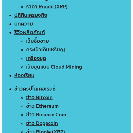
ราคา Ripple (XRP)
ปฏิทินเศรษฐกิจ
บทความ
รีวิวผลิตภัณฑ์
เว็บซื้อขาย
กระเป๋าเก็บเหรียญ
เครื่องขุด
เว็บขุดแบบ Cloud Mining
ห้องเรียน
ข่าวคริปโตเคอเรนซี่
ข่าว Bitcoin
ข่าว Ethereum
ข่าว Binance Coin
ข่าว Dogecoin
ข่าว Ripple (XRP)