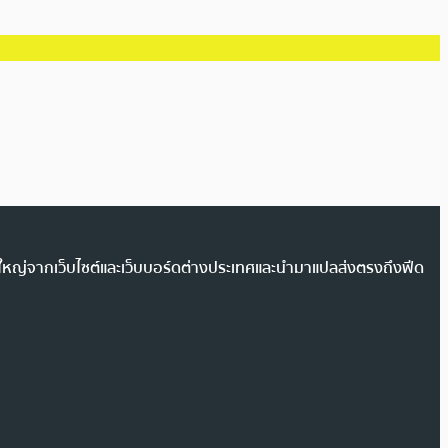
วนใหญ่จากเว็บไซต์และเว็บบอร์ดต่างประเทศและนำมาแปลส่งตรงถึงฟีด