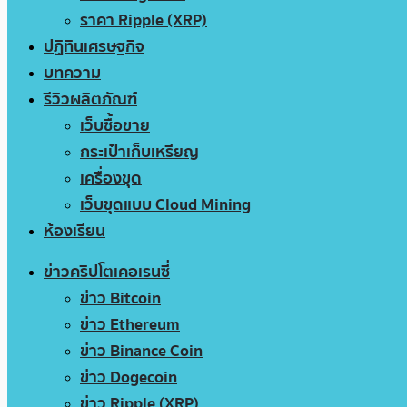
ราคา Ripple (XRP)
ปฏิทินเศรษฐกิจ
บทความ
รีวิวผลิตภัณฑ์
เว็บซื้อขาย
กระเป๋าเก็บเหรียญ
เครื่องขุด
เว็บขุดแบบ Cloud Mining
ห้องเรียน
ข่าวคริปโตเคอเรนซี่
ข่าว Bitcoin
ข่าว Ethereum
ข่าว Binance Coin
ข่าว Dogecoin
ข่าว Ripple (XRP)