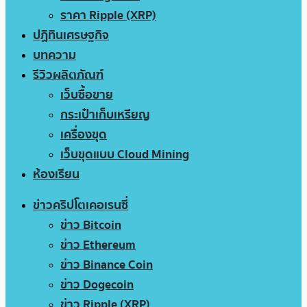
ราคา Ripple (XRP)
ปฏิทินเศรษฐกิจ
บทความ
รีวิวผลิตภัณฑ์
เว็บซื้อขาย
กระเป๋าเก็บเหรียญ
เครื่องขุด
เว็บขุดแบบ Cloud Mining
ห้องเรียน
ข่าวคริปโตเคอเรนซี่
ข่าว Bitcoin
ข่าว Ethereum
ข่าว Binance Coin
ข่าว Dogecoin
ข่าว Ripple (XRP)