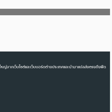
วนใหญ่จากเว็บไซต์และเว็บบอร์ดต่างประเทศและนำมาแปลส่งตรงถึงฟีด