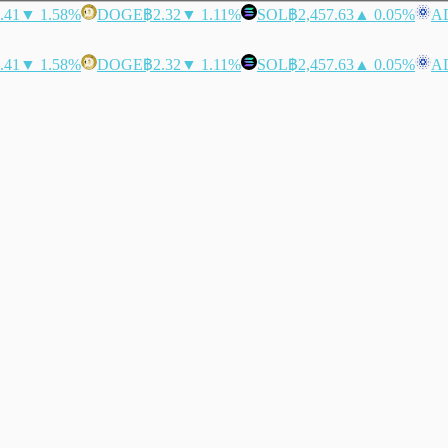
.41
▼ 1.58%
DOGE
฿2.32
▼ 1.11%
SOL
฿2,457.63
▲ 0.05%
A
.41
▼ 1.58%
DOGE
฿2.32
▼ 1.11%
SOL
฿2,457.63
▲ 0.05%
A