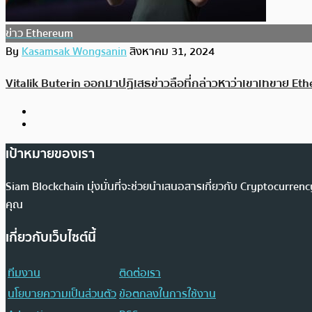
ข่าว Ethereum
By
Kasamsak Wongsanin
สิงหาคม 31, 2024
Vitalik Buterin ออกมาปฏิเสธข่าวลือที่กล่าวหาว่าเขาเทขาย E
เป้าหมายของเรา
Siam Blockchain มุ่งมั่นที่จะช่วยนำเสนอสารเกี่ยวกับ Cryptocurr
คุณ
เกี่ยวกับเว็บไซต์นี้
ทีมงาน
ติดต่อเรา
นโยบายความเป็นส่วนตัว
ข้อตกลงในการใช้งาน