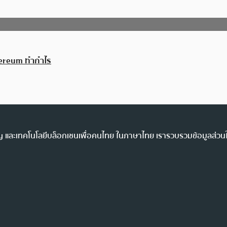
thereum ทำกำไร
ency และเทคโนโลยีบล็อกเชนเพื่อคนไทย ในภาษาไทย เรารวบรวมข้อมูลส่