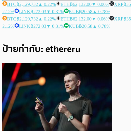
BTC
฿2,129,732
▲ 0.22%
ETH
฿62,132.00
▼ 0.06%
XRP
฿35
2.12%
LINK
฿272.03
▼ 0.31%
KUB
฿20.58
▲ 0.78%
BTC
฿2,129,732
▲ 0.22%
ETH
฿62,132.00
▼ 0.06%
XRP
฿35
2.12%
LINK
฿272.03
▼ 0.31%
KUB
฿20.58
▲ 0.78%
ป้ายกำกับ:
ethereru