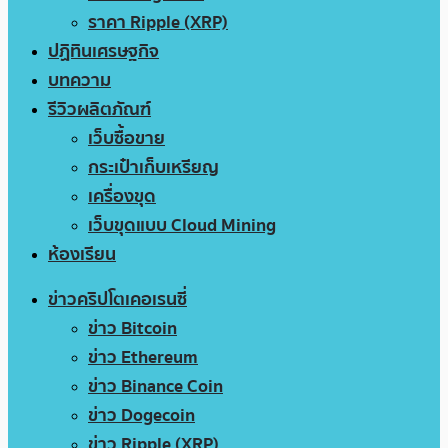
ราคา Ripple (XRP)
ปฏิทินเศรษฐกิจ
บทความ
รีวิวผลิตภัณฑ์
เว็บซื้อขาย
กระเป๋าเก็บเหรียญ
เครื่องขุด
เว็บขุดแบบ Cloud Mining
ห้องเรียน
ข่าวคริปโตเคอเรนซี่
ข่าว Bitcoin
ข่าว Ethereum
ข่าว Binance Coin
ข่าว Dogecoin
ข่าว Ripple (XRP)