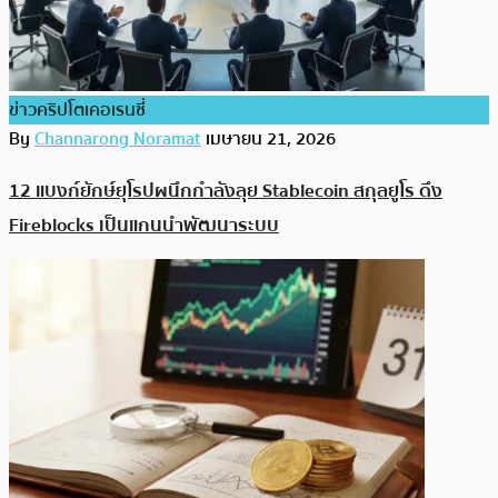
ข่าวคริปโตเคอเรนซี่
By
Channarong Noramat
เมษายน 21, 2026
12 แบงก์ยักษ์ยุโรปผนึกกำลังลุย Stablecoin สกุลยูโร ดึง
Fireblocks เป็นแกนนำพัฒนาระบบ