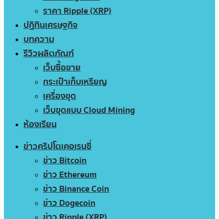
ราคา Ripple (XRP)
ปฏิทินเศรษฐกิจ
บทความ
รีวิวผลิตภัณฑ์
เว็บซื้อขาย
กระเป๋าเก็บเหรียญ
เครื่องขุด
เว็บขุดแบบ Cloud Mining
ห้องเรียน
ข่าวคริปโตเคอเรนซี่
ข่าว Bitcoin
ข่าว Ethereum
ข่าว Binance Coin
ข่าว Dogecoin
ข่าว Ripple (XRP)