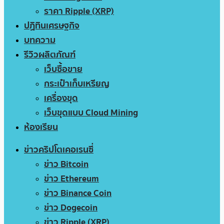
ราคา Ripple (XRP)
ปฏิทินเศรษฐกิจ
บทความ
รีวิวผลิตภัณฑ์
เว็บซื้อขาย
กระเป๋าเก็บเหรียญ
เครื่องขุด
เว็บขุดแบบ Cloud Mining
ห้องเรียน
ข่าวคริปโตเคอเรนซี่
ข่าว Bitcoin
ข่าว Ethereum
ข่าว Binance Coin
ข่าว Dogecoin
ข่าว Ripple (XRP)