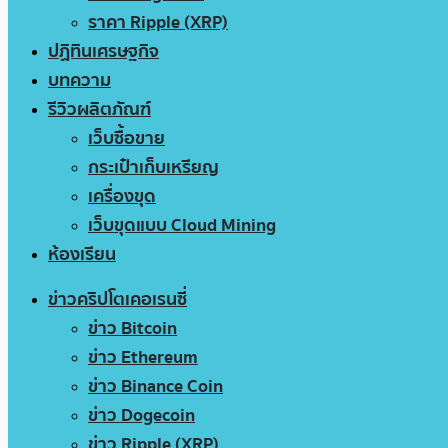
ราคา Ripple (XRP)
ปฏิทินเศรษฐกิจ
บทความ
รีวิวผลิตภัณฑ์
เว็บซื้อขาย
กระเป๋าเก็บเหรียญ
เครื่องขุด
เว็บขุดแบบ Cloud Mining
ห้องเรียน
ข่าวคริปโตเคอเรนซี่
ข่าว Bitcoin
ข่าว Ethereum
ข่าว Binance Coin
ข่าว Dogecoin
ข่าว Ripple (XRP)