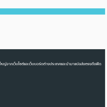
วนใหญ่จากเว็บไซต์และเว็บบอร์ดต่างประเทศและนำมาแปลส่งตรงถึงฟีด