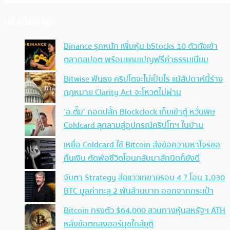
ประเด็นล่าสุด
Binance รุกหนัก เพิ่มหุ้น bStocks 10 ตัวดังเข้า
ตลาดสปอต พร้อมแคมเปญฟรีค่าธรรมเนียม
Bitwise ฟันธง คริปโตจะไม่เป็นไร แม้สัปดาห์นี้ร่าง
กฎหมาย Clarity Act จะโหวตไม่ผ่าน
‘อ.ตั๊ม’ ถอดปลั้ก Blockclock เก็บเข้าตู้ หวั่นพิษ
Coldcard ลุกลามสู่อุปกรณ์คริปโทฯ ในบ้าน
เหยื่อ Coldcard ใช้ Bitcoin ส่งข้อความหาโจรขอ
คืนเงิน ตัดพ้อชีวิตโอนกลับมาสักนิดก็ยังดี
จับตา Strategy ส่อแววเทขายรอบ 4 ? โอน 1,030
BTC มูลค่าทะลุ 2 พันล้านบาท ออกจากกระเป๋า
Bitcoin ทรงตัว $64,000 สวนทางหุ้นสหรัฐฯ ATH
หลังข้อตกลงฮอร์มุซใกล้ยุติ