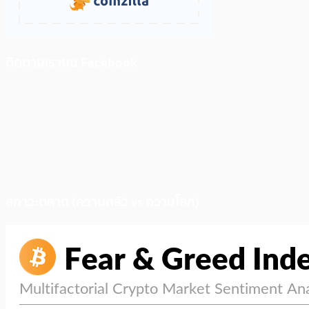
ติดตามเราบน Facebook
สภาวะตลาด (ความกลัว vs ความโลภ)