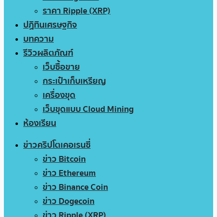
ราคา Ripple (XRP)
ปฏิทินเศรษฐกิจ
บทความ
รีวิวผลิตภัณฑ์
เว็บซื้อขาย
กระเป๋าเก็บเหรียญ
เครื่องขุด
เว็บขุดแบบ Cloud Mining
ห้องเรียน
ข่าวคริปโตเคอเรนซี่
ข่าว Bitcoin
ข่าว Ethereum
ข่าว Binance Coin
ข่าว Dogecoin
ข่าว Ripple (XRP)