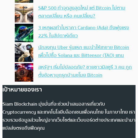
S&P 500 ทำจุดสูงสุดใหม่ แต่ Bitcoin ไม่ตาม
ตลาดเปลี่ยน หรือ คนเปลี่ยน?
3 เหตุผลทำไมราคา Cardano (Ada) ถึงพุ่งแรง
22% ในสัปดาห์เดียว
นักลงทุน Uber รุ่นแรก แนะนำให้เทขาย Bitcoin
เพื่อไปซื้อ Solana และ Bittensor (TAO) แทน
สหรัฐฯ เริ่มไม่ปลอดภัย? ชายชาวมิสซูรี 3 คน ถูก
ตั้งข้อหาบุกรุกบ้านขโมย Bitcoin
เป้าหมายของเรา
Siam Blockchain มุ่งมั่นที่จะช่วยนำเสนอสารเกี่ยวกับ
Cryptocurrency และเทคโนโลยีบล็อกเชนเพื่อคนไทย ในภาษาไทย เรา
รวบรวมข้อมูลส่วนใหญ่จากเว็บไซต์และเว็บบอร์ดต่างประเทศและนำมา
แปลส่งตรงถึงฟีดคุณ