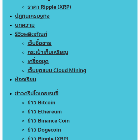
ราคา Ripple (XRP)
ปฏิทินเศรษฐกิจ
บทความ
รีวิวผลิตภัณฑ์
เว็บซื้อขาย
กระเป๋าเก็บเหรียญ
เครื่องขุด
เว็บขุดแบบ Cloud Mining
ห้องเรียน
ข่าวคริปโตเคอเรนซี่
ข่าว Bitcoin
ข่าว Ethereum
ข่าว Binance Coin
ข่าว Dogecoin
ข่าว Ripple (XRP)