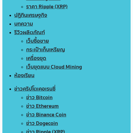
ราคา Ripple (XRP)
ปฏิทินเศรษฐกิจ
บทความ
รีวิวผลิตภัณฑ์
เว็บซื้อขาย
กระเป๋าเก็บเหรียญ
เครื่องขุด
เว็บขุดแบบ Cloud Mining
ห้องเรียน
ข่าวคริปโตเคอเรนซี่
ข่าว Bitcoin
ข่าว Ethereum
ข่าว Binance Coin
ข่าว Dogecoin
ข่าว Ripple (XRP)