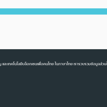
ency และเทคโนโลยีบล็อกเชนเพื่อคนไทย ในภาษาไทย เรารวบรวมข้อมูลส่