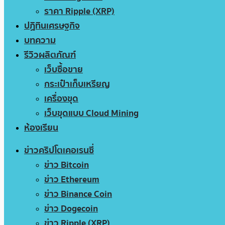
ราคา Ripple (XRP)
ปฏิทินเศรษฐกิจ
บทความ
รีวิวผลิตภัณฑ์
เว็บซื้อขาย
กระเป๋าเก็บเหรียญ
เครื่องขุด
เว็บขุดแบบ Cloud Mining
ห้องเรียน
ข่าวคริปโตเคอเรนซี่
ข่าว Bitcoin
ข่าว Ethereum
ข่าว Binance Coin
ข่าว Dogecoin
ข่าว Ripple (XRP)