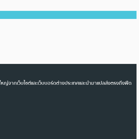
วนใหญ่จากเว็บไซต์และเว็บบอร์ดต่างประเทศและนำมาแปลส่งตรงถึงฟีด