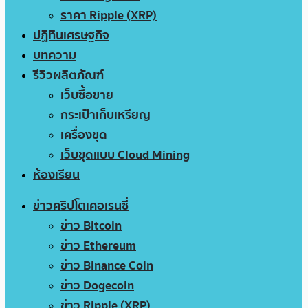
ราคา Ripple (XRP)
ปฏิทินเศรษฐกิจ
บทความ
รีวิวผลิตภัณฑ์
เว็บซื้อขาย
กระเป๋าเก็บเหรียญ
เครื่องขุด
เว็บขุดแบบ Cloud Mining
ห้องเรียน
ข่าวคริปโตเคอเรนซี่
ข่าว Bitcoin
ข่าว Ethereum
ข่าว Binance Coin
ข่าว Dogecoin
ข่าว Ripple (XRP)