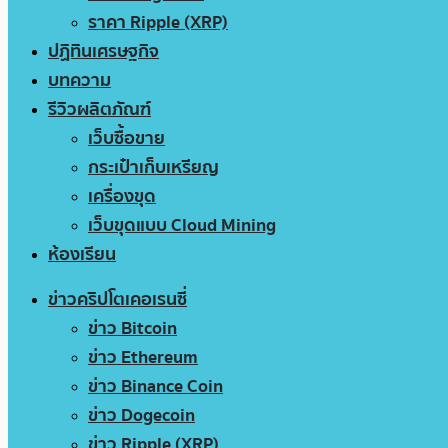
ราคา Ripple (XRP)
ปฏิทินเศรษฐกิจ
บทความ
รีวิวผลิตภัณฑ์
เว็บซื้อขาย
กระเป๋าเก็บเหรียญ
เครื่องขุด
เว็บขุดแบบ Cloud Mining
ห้องเรียน
ข่าวคริปโตเคอเรนซี่
ข่าว Bitcoin
ข่าว Ethereum
ข่าว Binance Coin
ข่าว Dogecoin
ข่าว Ripple (XRP)