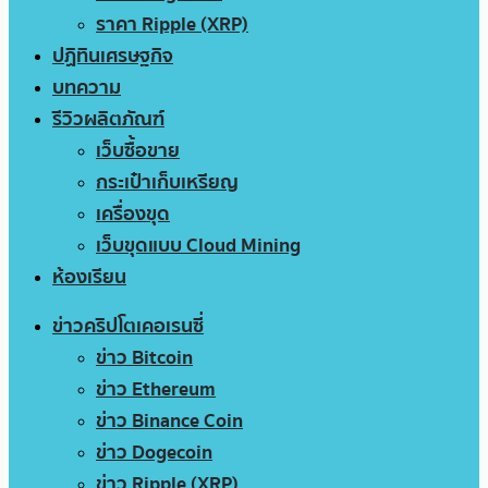
ราคา Ripple (XRP)
ปฏิทินเศรษฐกิจ
บทความ
รีวิวผลิตภัณฑ์
เว็บซื้อขาย
กระเป๋าเก็บเหรียญ
เครื่องขุด
เว็บขุดแบบ Cloud Mining
ห้องเรียน
ข่าวคริปโตเคอเรนซี่
ข่าว Bitcoin
ข่าว Ethereum
ข่าว Binance Coin
ข่าว Dogecoin
ข่าว Ripple (XRP)