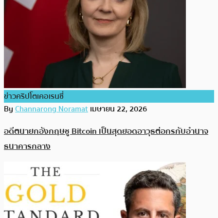
ข่าวคริปโตเคอเรนซี่
By
Channarong Noramat
เมษายน 22, 2026
อดีตนายกอังกฤษชู Bitcoin เป็นสุดยอดอาวุธต่อกรกับอำนาจ
ธนาคารกลาง