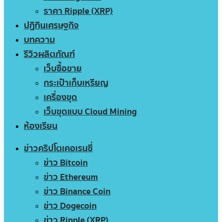
ราคา Ripple (XRP)
ปฏิทินเศรษฐกิจ
บทความ
รีวิวผลิตภัณฑ์
เว็บซื้อขาย
กระเป๋าเก็บเหรียญ
เครื่องขุด
เว็บขุดแบบ Cloud Mining
ห้องเรียน
ข่าวคริปโตเคอเรนซี่
ข่าว Bitcoin
ข่าว Ethereum
ข่าว Binance Coin
ข่าว Dogecoin
ข่าว Ripple (XRP)