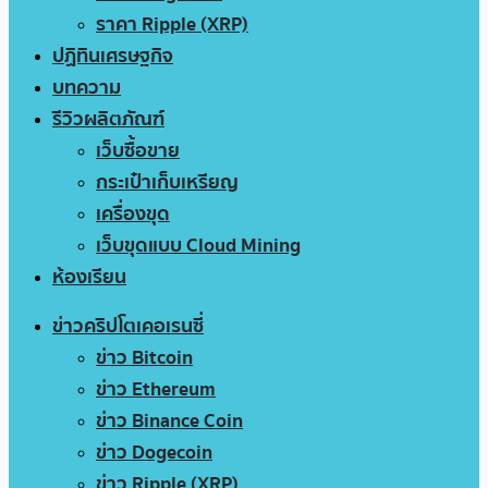
ราคา Ripple (XRP)
ปฏิทินเศรษฐกิจ
บทความ
รีวิวผลิตภัณฑ์
เว็บซื้อขาย
กระเป๋าเก็บเหรียญ
เครื่องขุด
เว็บขุดแบบ Cloud Mining
ห้องเรียน
ข่าวคริปโตเคอเรนซี่
ข่าว Bitcoin
ข่าว Ethereum
ข่าว Binance Coin
ข่าว Dogecoin
ข่าว Ripple (XRP)