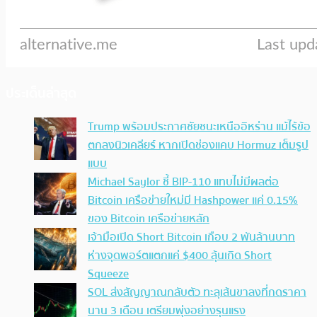
ประเด็นล่าสุด
Trump พร้อมประกาศชัยชนะเหนืออิหร่าน แม้ไร้ข้อ
ตกลงนิวเคลียร์ หากเปิดช่องแคบ Hormuz เต็มรูป
แบบ
Michael Saylor ชี้ BIP-110 แทบไม่มีผลต่อ
Bitcoin เครือข่ายใหม่มี Hashpower แค่ 0.15%
ของ Bitcoin เครือข่ายหลัก
เจ้ามือเปิด Short Bitcoin เกือบ 2 พันล้านบาท
ห่างจุดพอร์ตแตกแค่ $400 ลุ้นเกิด Short
Squeeze
SOL ส่งสัญญาณกลับตัว ทะลุเส้นขาลงที่กดราคา
นาน 3 เดือน เตรียมพุ่งอย่างรุนแรง