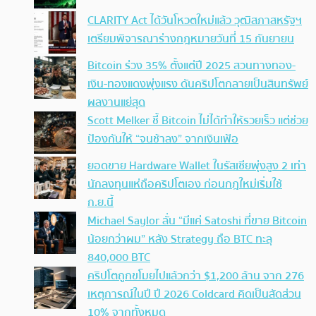
CLARITY Act ได้วันโหวตใหม่แล้ว วุฒิสภาสหรัฐฯ
เตรียมพิจารณาร่างกฎหมายวันที่ 15 กันยายน
Bitcoin ร่วง 35% ตั้งแต่ปี 2025 สวนทางทอง-
เงิน-ทองแดงพุ่งแรง ดันคริปโตกลายเป็นสินทรัพย์
ผลงานแย่สุด
Scott Melker ชี้ Bitcoin ไม่ได้ทำให้รวยเร็ว แต่ช่วย
ป้องกันให้ “จนช้าลง” จากเงินเฟ้อ
ยอดขาย Hardware Wallet ในรัสเซียพุ่งสูง 2 เท่า
นักลงทุนแห่ถือคริปโตเอง ก่อนกฎใหม่เริ่มใช้
ก.ย.นี้
Michael Saylor ลั่น “มีแค่ Satoshi ที่ขาย Bitcoin
น้อยกว่าผม” หลัง Strategy ถือ BTC ทะลุ
840,000 BTC
คริปโตถูกขโมยไปแล้วกว่า $1,200 ล้าน จาก 276
เหตุการณ์ในปี ปี 2026 Coldcard คิดเป็นสัดส่วน
10% จากทั้งหมด