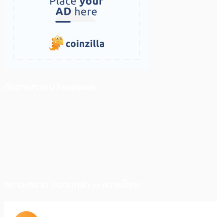
ติดตามเราบน Facebook
สภาวะตลาด (ความกลัว vs ความโลภ)