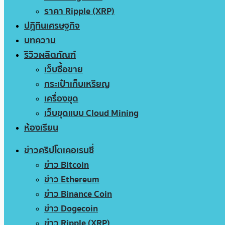
ราคา Ripple (XRP)
ปฏิทินเศรษฐกิจ
บทความ
รีวิวผลิตภัณฑ์
เว็บซื้อขาย
กระเป๋าเก็บเหรียญ
เครื่องขุด
เว็บขุดแบบ Cloud Mining
ห้องเรียน
ข่าวคริปโตเคอเรนซี่
ข่าว Bitcoin
ข่าว Ethereum
ข่าว Binance Coin
ข่าว Dogecoin
ข่าว Ripple (XRP)