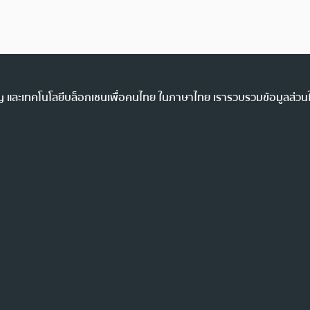
ency และเทคโนโลยีบล็อกเชนเพื่อคนไทย ในภาษาไทย เรารวบรวมข้อมูลส่