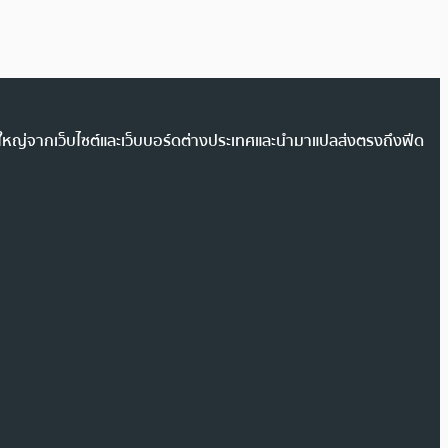
วนใหญ่จากเว็บไซต์และเว็บบอร์ดต่างประเทศและนำมาแปลส่งตรงถึงฟีด