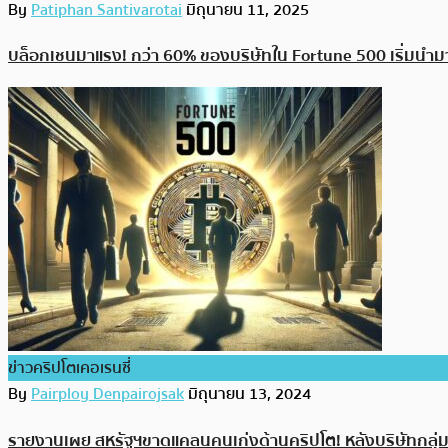
By
Patiphan Santivarotai
มิถุนายน 11, 2025
บล็อกเชนมาแรง! กว่า 60% ของบริษัทใน Fortune 500 เริ่มนำมาป
ข่าวคริปโตเคอเรนซี่
By
Pairploy Denpairojsak
มิถุนายน 13, 2024
รายงานเผย สหรัฐฯขาดแคลนคนเก่งด้านคริปโต! หลังบริษัทกลุ่