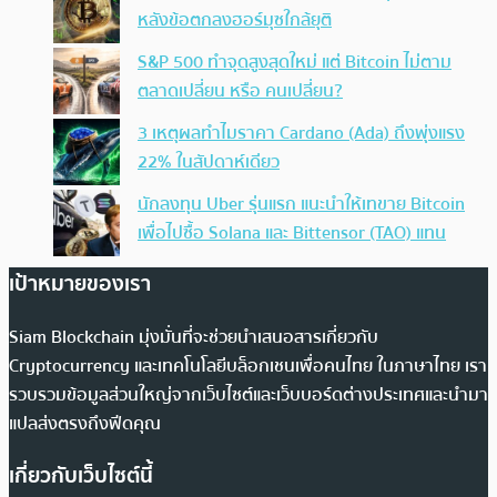
หลังข้อตกลงฮอร์มุซใกล้ยุติ
S&P 500 ทำจุดสูงสุดใหม่ แต่ Bitcoin ไม่ตาม
ตลาดเปลี่ยน หรือ คนเปลี่ยน?
3 เหตุผลทำไมราคา Cardano (Ada) ถึงพุ่งแรง
22% ในสัปดาห์เดียว
นักลงทุน Uber รุ่นแรก แนะนำให้เทขาย Bitcoin
เพื่อไปซื้อ Solana และ Bittensor (TAO) แทน
เป้าหมายของเรา
Siam Blockchain มุ่งมั่นที่จะช่วยนำเสนอสารเกี่ยวกับ
Cryptocurrency และเทคโนโลยีบล็อกเชนเพื่อคนไทย ในภาษาไทย เรา
รวบรวมข้อมูลส่วนใหญ่จากเว็บไซต์และเว็บบอร์ดต่างประเทศและนำมา
แปลส่งตรงถึงฟีดคุณ
เกี่ยวกับเว็บไซต์นี้