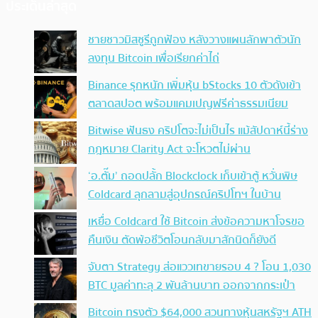
ประเด็นล่าสุด
ชายชาวมิสซูรีถูกฟ้อง หลังวางแผนลักพาตัวนัก
ลงทุน Bitcoin เพื่อเรียกค่าไถ่
Binance รุกหนัก เพิ่มหุ้น bStocks 10 ตัวดังเข้า
ตลาดสปอต พร้อมแคมเปญฟรีค่าธรรมเนียม
Bitwise ฟันธง คริปโตจะไม่เป็นไร แม้สัปดาห์นี้ร่าง
กฎหมาย Clarity Act จะโหวตไม่ผ่าน
‘อ.ตั๊ม’ ถอดปลั้ก Blockclock เก็บเข้าตู้ หวั่นพิษ
Coldcard ลุกลามสู่อุปกรณ์คริปโทฯ ในบ้าน
เหยื่อ Coldcard ใช้ Bitcoin ส่งข้อความหาโจรขอ
คืนเงิน ตัดพ้อชีวิตโอนกลับมาสักนิดก็ยังดี
จับตา Strategy ส่อแววเทขายรอบ 4 ? โอน 1,030
BTC มูลค่าทะลุ 2 พันล้านบาท ออกจากกระเป๋า
Bitcoin ทรงตัว $64,000 สวนทางหุ้นสหรัฐฯ ATH