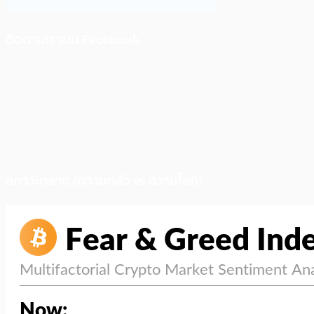
ติดตามเราบน Facebook
สภาวะตลาด (ความกลัว vs ความโลภ)