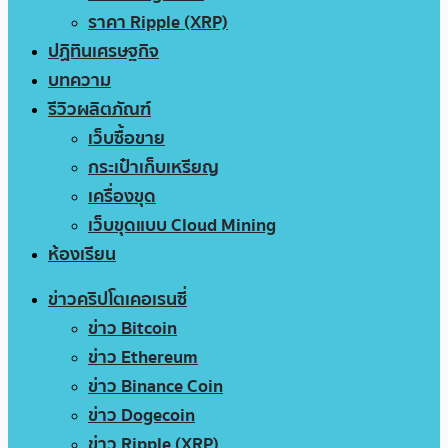
ราคา Ripple (XRP)
ปฏิทินเศรษฐกิจ
บทความ
รีวิวผลิตภัณฑ์
เว็บซื้อขาย
กระเป๋าเก็บเหรียญ
เครื่องขุด
เว็บขุดแบบ Cloud Mining
ห้องเรียน
ข่าวคริปโตเคอเรนซี่
ข่าว Bitcoin
ข่าว Ethereum
ข่าว Binance Coin
ข่าว Dogecoin
ข่าว Ripple (XRP)