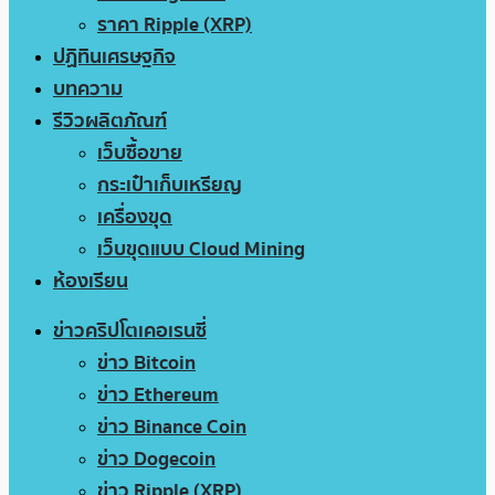
ราคา Ripple (XRP)
ปฏิทินเศรษฐกิจ
บทความ
รีวิวผลิตภัณฑ์
เว็บซื้อขาย
กระเป๋าเก็บเหรียญ
เครื่องขุด
เว็บขุดแบบ Cloud Mining
ห้องเรียน
ข่าวคริปโตเคอเรนซี่
ข่าว Bitcoin
ข่าว Ethereum
ข่าว Binance Coin
ข่าว Dogecoin
ข่าว Ripple (XRP)