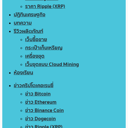
ราคา Ripple (XRP)
ปฏิทินเศรษฐกิจ
บทความ
รีวิวผลิตภัณฑ์
เว็บซื้อขาย
กระเป๋าเก็บเหรียญ
เครื่องขุด
เว็บขุดแบบ Cloud Mining
ห้องเรียน
ข่าวคริปโตเคอเรนซี่
ข่าว Bitcoin
ข่าว Ethereum
ข่าว Binance Coin
ข่าว Dogecoin
ข่าว Ripple (XRP)