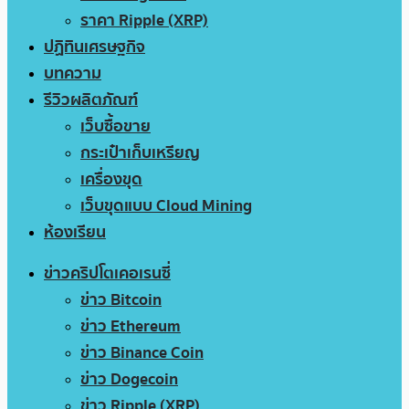
ราคา Ripple (XRP)
ปฏิทินเศรษฐกิจ
บทความ
รีวิวผลิตภัณฑ์
เว็บซื้อขาย
กระเป๋าเก็บเหรียญ
เครื่องขุด
เว็บขุดแบบ Cloud Mining
ห้องเรียน
ข่าวคริปโตเคอเรนซี่
ข่าว Bitcoin
ข่าว Ethereum
ข่าว Binance Coin
ข่าว Dogecoin
ข่าว Ripple (XRP)