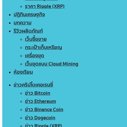
ราคา Ripple (XRP)
ปฏิทินเศรษฐกิจ
บทความ
รีวิวผลิตภัณฑ์
เว็บซื้อขาย
กระเป๋าเก็บเหรียญ
เครื่องขุด
เว็บขุดแบบ Cloud Mining
ห้องเรียน
ข่าวคริปโตเคอเรนซี่
ข่าว Bitcoin
ข่าว Ethereum
ข่าว Binance Coin
ข่าว Dogecoin
ข่าว Ripple (XRP)