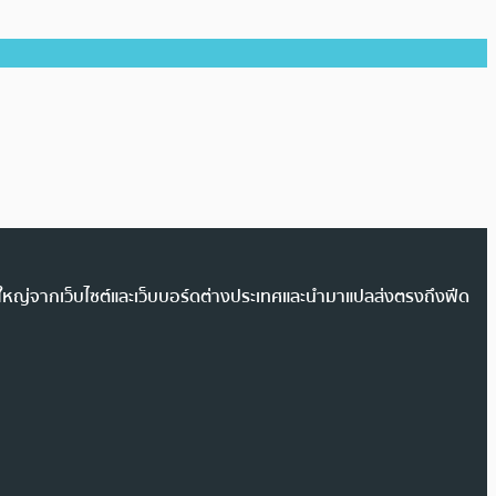
วนใหญ่จากเว็บไซต์และเว็บบอร์ดต่างประเทศและนำมาแปลส่งตรงถึงฟีด