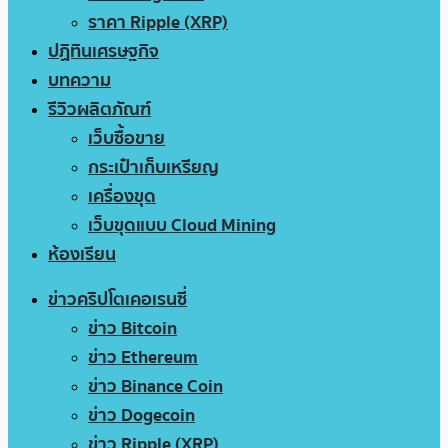
ราคา Ripple (XRP)
ปฏิทินเศรษฐกิจ
บทความ
รีวิวผลิตภัณฑ์
เว็บซื้อขาย
กระเป๋าเก็บเหรียญ
เครื่องขุด
เว็บขุดแบบ Cloud Mining
ห้องเรียน
ข่าวคริปโตเคอเรนซี่
ข่าว Bitcoin
ข่าว Ethereum
ข่าว Binance Coin
ข่าว Dogecoin
ข่าว Ripple (XRP)