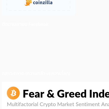
ติดตามเราบน Facebook
สภาวะตลาด (ความกลัว vs ความโลภ)