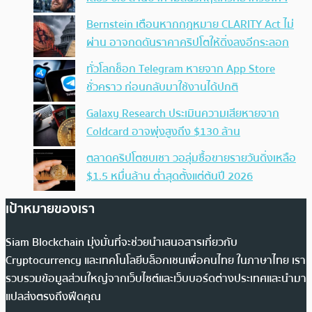
Bernstein เตือนหากกฎหมาย CLARITY Act ไม่
ผ่าน อาจกดดันราคาคริปโตให้ดิ่งลงอีกระลอก
ทั่วโลกช็อก Telegram หายจาก App Store
ชั่วคราว ก่อนกลับมาใช้งานได้ปกติ
Galaxy Research ประเมินความเสียหายจาก
Coldcard อาจพุ่งสูงถึง $130 ล้าน
ตลาดคริปโตซบเซา วอลุ่มซื้อขายรายวันดิ่งเหลือ
$1.5 หมื่นล้าน ต่ำสุดตั้งแต่ต้นปี 2026
เป้าหมายของเรา
Siam Blockchain มุ่งมั่นที่จะช่วยนำเสนอสารเกี่ยวกับ
Cryptocurrency และเทคโนโลยีบล็อกเชนเพื่อคนไทย ในภาษาไทย เรา
รวบรวมข้อมูลส่วนใหญ่จากเว็บไซต์และเว็บบอร์ดต่างประเทศและนำมา
แปลส่งตรงถึงฟีดคุณ