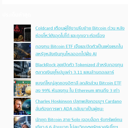
ประเด็นล่าสุด
Coldcard เตือนผู้ใช้งานรีบย้าย Bitcoin ด่วน หลัง
ช่องโหว่ยังอุดไม่ได้ และถูกเจาะต่อเนื่อง
กองทุน Bitcoin ETF เจ๊งและปิดตัวเป็นแห่งแรกใน
สหรัฐหลังเงินทุนไหลออกไปฝั่ง AI
BlackRock ลุยเปิดตัว Tokenized สำหรับกองทุน
ตลาดเงินยุโรปมูลค่า 3.11 แสนล้านดอลลาร์
แบงก์ใหญ่สุดของอิตาลี ลดสัดส่วน Bitcoin ETF
ลง 99% หันลงทุน ใน Ethereum แทนถึง 3 เท่า
Charles Hoskinson ปลุกพลังคอมมูฯ Cardano
ลั่นต้องการพา ADA กลับมาเป็นผู้ชนะ
นักขุด Bitcoin สาย Solo เจอบล็อก รับทรัพย์คน
เดียว 6.6 ล้านบาท ไม่สนวิกฤตศรัทธาคริปโทฯ