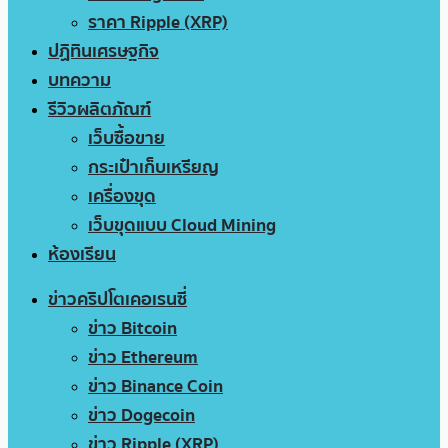
ราคา Ripple (XRP)
ปฏิทินเศรษฐกิจ
บทความ
รีวิวผลิตภัณฑ์
เว็บซื้อขาย
กระเป๋าเก็บเหรียญ
เครื่องขุด
เว็บขุดแบบ Cloud Mining
ห้องเรียน
ข่าวคริปโตเคอเรนซี่
ข่าว Bitcoin
ข่าว Ethereum
ข่าว Binance Coin
ข่าว Dogecoin
ข่าว Ripple (XRP)